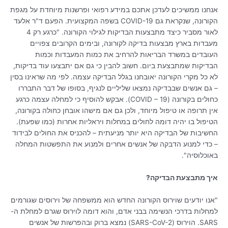
אנחנו ממשיכים לעדכן אתכם במידע רפואי ופרשנות מיוחדת על מגפת
הקורונה, שנקראת גם COVID-19 בשפה המקצועית. הפעם ד"ר אלעד
לאור מסביר כיצד מתבצעות הבדיקות לגילוי הקורונה. "
כרגע רק 4
מעבדות בארץ מבצעות בדיקה לקורונה, ובימים הקרובים צפויים
העובדים במשרד הבריאות להרחיב את כמות המעבדות וכמות
הבדיקות שמתבצעת ביום. חשוב להבין כי גם אם יתבצעו עוד בדיקות,
לא כל מקרי הקורונה יאובחנו בגלל הבדיקה עצמה. לפי מה שראינו בסין
– גם אנשים שבבדיקה נמצאו שליליים לנגיף, בסופו של דבר התבררו
כחולים בקורונה (COVID – 19). אבקש להוסיף כי למחלה עצמה כרגע
אין תרופה או טיפול מיוחד, ולכן גם אם מישהו אובחן כחולה בקורונה,
הטיפול בו יהיה דומה לחולים במחלות ויראליות אחרות (כמו שפעת).
החשיבות של הבדיקה היא יותר מניעתית – להכניס את החולים לבידוד
– כדי למנוע הדבקה של אנשים אחרים ולמנוע את התפשטות המחלה
באוכלוסיה".
איך מתבצעת הבדיקה?
"אנו יודעים שוירוס הקורונה החדש הוא ממשפחה של וירוסים שגורמים
למחלות בדרכי הנשימה בבני אדם, והוא דומה לוירוס שגרם למחלת ה-
SARS. הוירוס (
SARS-CoV-2)
נמצא ברוק ובהפרשות של אנשים