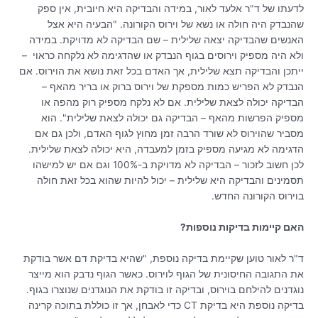
לדעתו של ד"ר אלעד לאור, במידה והבדיקה היא חיובית, אין ספק
שהנבדק היה חולה או נשא של וירוס הקורונה. "הבעיה היא אצל
האנשים שהבדיקה יצאה שלילית – שם הבדיקה לא מדויקת. במידה
ולא היה מספיק וירוסים בגוף הנבדק או שהדגימה לא נלקחה כראוי –
ייתכן והבדיקה תצא שלילית, אך האדם בכל זאת נושא את הוירוס. אם
הנבדק לא הפריש כמות מספקת של וירוס ברוק או בריר מהאף –
הבדיקה יכולה לצאת שלילית. אם לא נלקח מספיק רוק מהפה או
מספיק הפרשות מהאף – הבדיקה גם יכולה לצאת שלילית". הוא
מסביר שהוירוס לא שורד הרבה זמן מחוץ לגוף האדם, ולכן גם אם
הדגימה לא מגיעה מספיק בזמן למעבדה, היא יכולה לצאת שלילית.
לכן חשוב לזכור – הבדיקה לא מדויקת ב-100% וגם אם יש למישהו
תסמינים והבדיקה היא שלילית – יכול להיות שהוא בכל זאת חולה
בוירוס הקורונה החדש.
האם קיימות בדיקות נוספות?
ד"ר לאור טוען שקיימת בדיקה נוספת, "שהיא בדיקת דם אשר בודקת
את התגובה החיסונית של הגוף לוירוס. כאשר הגוף נדבק הוא מייצר
נוגדנים להילחם בוירוס, ובדיקה זו בודקת את הנוגדנים שנוצרו בגוף.
בדיקה נוספת היא בדיקת CT כדי לאבחן, אך זו כוללת בתוכה קרינה