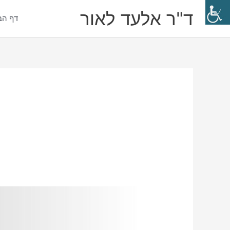
ילוג
ד"ר אלעד לאור
תוכן
דף הב
Post
pagination
אלעד
לאור:
האם
זה