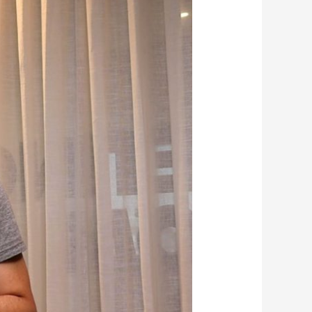
ד"ר
אלעד
לאור
מדבר
על
הרגלי
אכילה
בריאה
בגיל
השלישי