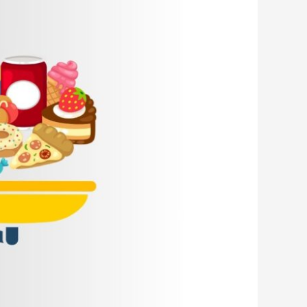
תקין
שקשיש
יאכל
ג'אנק
פוד?