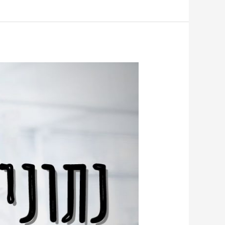
אילו
נתונים
חדשים
התגלו
על
יעילות
החיסון?
אלעד
לאור
עונה