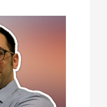
אלעד
לאור
מסביר
על
בריחת
שתן
ואיך
להתמודד
איתה