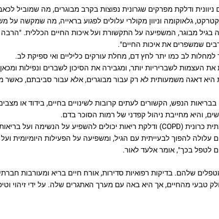
יוונית ודלקת מפרקים שגרונית נפוצות בקרב מבוגרים, מה שמוביל לכאבי
טרקט, גלאוקומה וניוון מקולרי עלולים לפגוע בראייה, מה שמקשה על משימ
 בגיל מבוגר, המשפיעה על התקשורת ועל איכות החיים הכללית. "הרבה מ
 רבים שמשפרים את איכות החיים".
 למחלות לב כמו יתר לחץ דם, מחלת עורקים כליליים ואי ספיקת לב.
 העצמות לשבריריות יותר, ומגבירה את הסיכון לשברים ונפילות ומכאן 
ת היא דאגה משמעותית לא רק עבור מבוגרים, אלא עבור סביבתם, כאשר 
בבריאות הנפש, הקשורים לעתים קרובות לשינויים בחיים, בידוד או מצבים 
ימה ועל בריאות הריאות הכללית.
לולה להפוך לבעייתית עם הגיל, ומשפיעה על הפעילות היומיומית ועל אי
ם לטפל בכך", אומר אלעד לאור.
טפלים שלהם. בדיקות רפואיות סדירות, אורח חיים בריא ומעורבות חברתי
ק טבעי מהחיים, אך היא באה עם מערך האתגרים שלה. על ידי זיהוי וטיפול