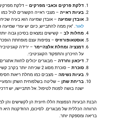
דלקת פרקים וכאבי מפרקים
– דלקת מפרקים נ
בעיות ראייה
– מצבי ראייה הקשורים לגיל כמו ק
אובדן שמיעה
– אובדן שמיעה הוא בעיה שכיחה
לאור
. "אין ממה להתבייש, כיום יש עזרי שמיעה
מחלות לב
– קשישים נמצאים בסיכון גבוה יותר
אוסטאופורוזיס
– צפיפות עצם מופחתת הופכת את
דמנציה ומחלת אלצהיימר
– ירידה קוגניטיבי
על הזיכרון והתפקוד הקוגניטיבי.
דיכאון וחרדה
– מבוגרים יכולים לחוות אתגרים 
סוכרת
– סוכרת מסוג 2 שכיחה יותר בקרב קשישים, והיא מחייבת ניהול קפדני של רמות הסוכר בדם.
בעיות נשימה
– מצבים כמו מחלת ריאות חסימתית כרונית (COPD) ודלקת ריאות יכולים להשפיע על הנש
בריחת שתן
– שליטה בשלפוחית השתן והמעיים ע
ישנה בושה לפנות לטיפול. אל תתביישו, יש דרכי
הבנת הבעיות הנפוצות הללו חיונית הן לקשישים והן למ
הרווחה הכללית של מבוגרים.
לסיכום, ההזדקנות היא חל
בריאה ומספקת יותר.