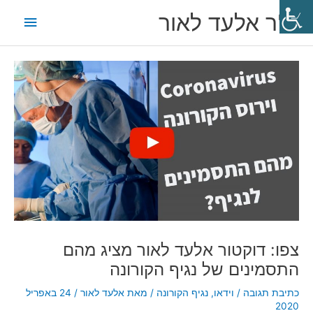
ילוג
תפריט
ד"ר אלעד לאור
תוכן
ראשי
Post
navigation
צפו: דוקטור אלעד לאור מציג מהם
התסמינים של נגיף הקורונה
כתיבת תגובה
/
וידאו
,
נגיף הקורונה
/ מאת
אלעד לאור
/
24 באפריל
2020