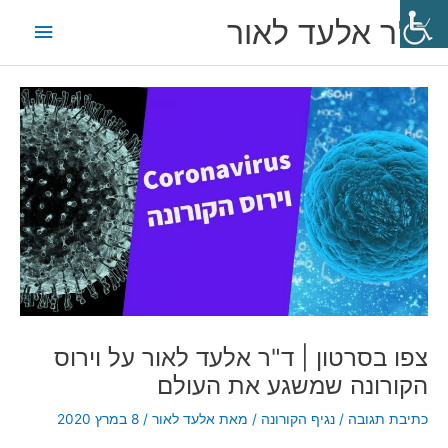
ילוג
תפריט
ד"ר אלעד לאור
תוכן
ראשי
Post
navigation
צפו בסרטון | ד"ר אלעד לאור על וירוס
הקורונה שמשגע את העולם
כתיבת תגובה
/
נגיף הקורונה
/ מאת
אלעד לאור
/
8 במרץ 2020