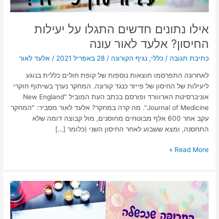
עונה
אילו נתונים חדשים התגלו על יעילות
החיסון? אלעד לאור עונה
כתיבת תגובה
/
כללי
,
נגיף הקורונה
/
28 באפריל 2021
/
אלעד לאור
לאחרונה התפרסמו תוצאות נוספות של קופת חולים כללית בנוגע
ליעילות של החיסון של פייזר כנגד קורונה. המחקר נערך בשיתוף חוקרי
אוניברסיטת הארווורד ופורסם בכתב העת המוביל "New England
Journal of Medicine". מה קרה במחקר? אלעד לאור מסביר: "המחקר
עקב אחר 600 אלף מבוטחים מחוסנים, מול קבוצה דומה שלא
התחסנה, ומצא ששבוע לאחר החיסון השני (כלומר […]
Read More »
אלעד
לאור
מסביר
למה