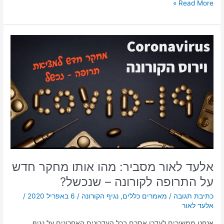
Read More »
אלעד
לאור
מסביר:
מהו
אותו
מחקר
חדש
על
התרופה
לקורונה
–
שנכשל?
אלעד לאור מסביר: מהו אותו מחקר חדש
על התרופה לקורונה – שנכשל?
כתיבת תגובה
/
מאמרים כללים
,
נגיף הקורונה
/
6 באפריל 2020
/
אלעד לאור
אנחנו ממשיכים לעדכן אתכם בכל העדכונים האחרונים על נגיף