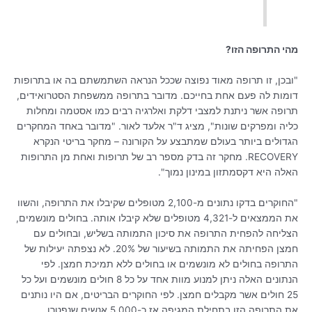
מהי התרופה הזו?
"ובכן, זו תרופה מאוד נפוצה שככל הנראה השתמשתם בה או בתרופות
דומות לה פעם אחת בחייכם. מדובר בתרופה ממשפחת הסטרואידים,
תרופה אשר ניתנת למצבי דלקת ואלרגיה רבים כמו אסטמה ומחלות
כליה ומפרקים שונות", מציג ד"ר אלעד לאור. "מדובר באחד המחקרים
הגדולים ביותר בעולם שמתבצע על הקורונה – מחקר בריטי הנקרא
RECOVERY. מחקר זה בדק מספר רב של תרופות ואחת מן התרופות
האלה היא דקסמתזון במינון נמוך".
"החוקרים בדקו נתונים מ-2,100 מטופלים שקיבלו את התרופה, והשוו
את הממצאים ל-4,321 מטופלים שלא קיבלו אותה. בחולים מונשמים,
הצליחה להפחית התרופה את סיכון התמותה בשליש, ובחולים עם
חמצן הפחיתה את התמותה בשיעור של 20%. לא נצפתה יעילות של
התרופה בחולים לא מונשמים או בחולים ללא תמיכת חמצן. לפי
הנתונים האלה ניתן למנוע מוות אחד על כל 8 חולים מונשמים ועל כל
25 חולים אשר מקבלים חמצן. לפי החוקרים הבריטים, אם היו נותנים
את התרופה הזו בתחילת המגיפה אז כ-5,000 אנשים שנפטרו