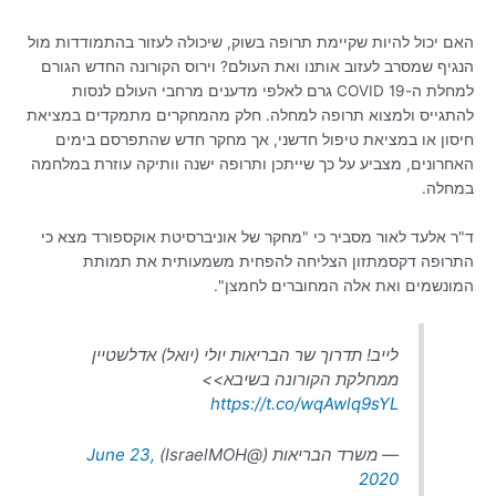
האם יכול להיות שקיימת תרופה בשוק, שיכולה לעזור בהתמודדות מול
הנגיף שמסרב לעזוב אותנו ואת העולם? וירוס הקורונה החדש הגורם
למחלת ה-COVID 19 גרם לאלפי מדענים מרחבי העולם לנסות
להתגייס ולמצוא תרופה למחלה. חלק מהמחקרים מתמקדים במציאת
חיסון או במציאת טיפול חדשני, אך מחקר חדש שהתפרסם בימים
האחרונים, מצביע על כך שייתכן ותרופה ישנה וותיקה עוזרת במלחמה
במחלה.
ד"ר אלעד לאור מסביר כי "מחקר של אוניברסיטת אוקספורד מצא כי
התרופה דקסמתזון הצליחה להפחית משמעותית את תמותת
המונשמים ואת אלה המחוברים לחמצן".
לייב! תדרוך שר הבריאות יולי (יואל) אדלשטיין
ממחלקת הקורונה בשיבא>>
https://t.co/wqAwlq9sYL
— משרד הבריאות (@IsraelMOH)
June 23,
2020