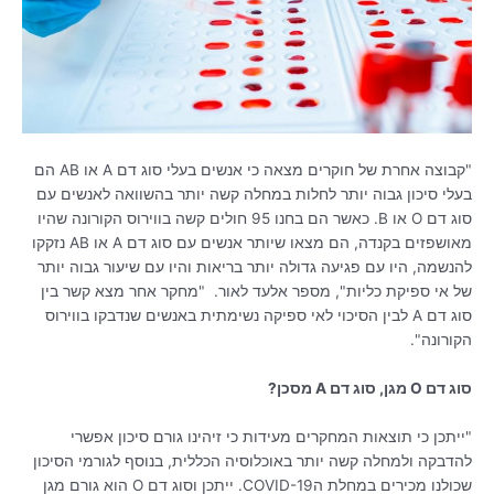
"קבוצה אחרת של חוקרים מצאה כי אנשים בעלי סוג דם A או AB הם
בעלי סיכון גבוה יותר לחלות במחלה קשה יותר בהשוואה לאנשים עם
סוג דם O או B. כאשר הם בחנו 95 חולים קשה בווירוס הקורונה שהיו
מאושפזים בקנדה, הם מצאו שיותר אנשים עם סוג דם A או AB נזקקו
להנשמה, היו עם פגיעה גדולה יותר בריאות והיו עם שיעור גבוה יותר
של אי ספיקת כליות", מספר אלעד לאור. "מחקר אחר מצא קשר בין
סוג דם A לבין הסיכוי לאי ספיקה נשימתית באנשים שנדבקו בווירוס
הקורונה".
סוג דם O מגן, סוג דם A מסכן?
"ייתכן כי תוצאות המחקרים מעידות כי זיהינו גורם סיכון אפשרי
להדבקה ולמחלה קשה יותר באוכלוסיה הכללית, בנוסף לגורמי הסיכון
שכולנו מכירים במחלת הCOVID-19. ייתכן וסוג דם O הוא גורם מגן