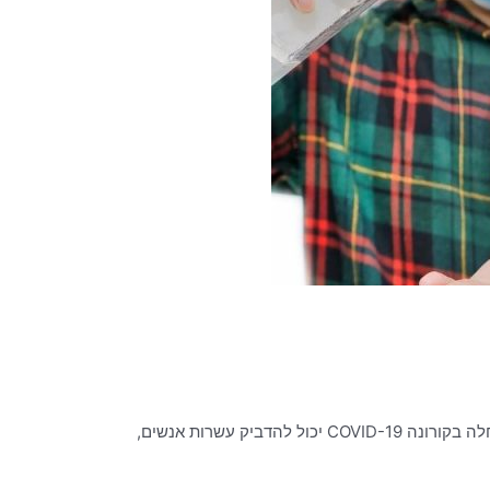
מי הם אותם מפיצי על שמפיצים ומדביקים את הסביבה שלהם בקורונה? ד"ר אלעד לאור מסביר בסרטון הבא, איך יכול להיות שאדם שחלה בקורונה COVID-19 יכול להדביק עשרות אנשים,