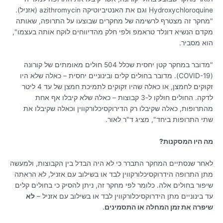
Hydroxychloroquine וגם את האנטיביוטיקה azithromycin (אזניל).
"מחקר זה מצטרף לרשימה של מחקרים שבוצעו על התרופה, שאותה
מקדם הנשיא דונלד טראמפ ולפי חלק מהדיווחים לוקח אותה בעצמו",
הוא מסביר.
"מדובר במחקר קטן יחסית שכלל 504 חולים מאומתים של קורונה
(COVID-19). מדובר בחולים קלים ובינוניים יחסית – כאלה שלא היו
זקוקים לחמצן, או כאלה שהיו זקוקים לתמיכת חמצן של עד 4 ליטר
לדקה. החולים חולקו ל-3 קבוצות – כאלה שלא קיבלו אף אחת
מהתרופות, כאלה שקיבלו רק הדירוקסיכלורקווין וכאלה שקיבלו את
שתי התרופות ביחד", מציג ד"ר לאור.
מה היו המסקנות?
לאחר שנסתיים המחקר התברר כי לא היה הבדל בין הקבוצות, ולמעשה
מתן התרופה הידרוקסיכלורקווין לבד או בשילוב עם אזניל, לא הראתה
שיפור בחולים אלה. כלומר לפי מחקר זה, ניתן להסיק כי בחולים קלים
עד בינוניים מתן הידרוקסיכלורקווין לבד או בשילוב עם אזניל –
לא
שיפרה את זמן המחלה או התסמינים
.