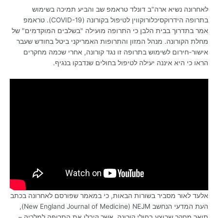
לאחרונה
נשיא ארה"ב דונלד טראמפ שב והביע תמיכה בשימוש
בתרופה הידרוקסיכלורוקווין לטיפול בקורונה (COVID-19). טראמפ
אמר בתדרוך בבית הלבן כי התרופה מועילה "בשלבים המוקדמים" של
מחלת הקורונה. מנהל המזון והתרופות האמריקני ביטל בחודש שעבר
אישור-חירום לשימוש בתרופה זו נגד קורונה, אחרי שכמה מחקרים
הראו כי היא איננה יעילה לטיפול בחולים שנדבקו בנגיף.
אלעד לאור מסביר בשורות הבאות, כי במאמר שפורסם לאחרונה בכתב
העת המדעי הנחשב
New England Journal of Medicine) NEJM),
תואר מחקר שבוצע בחולי קורונה, אשר קיבלו את התרופה למלריה –