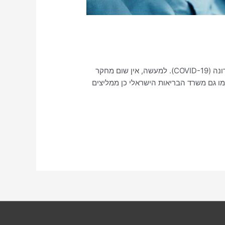
לאחרונה משרד הבריאות הוציא הנחייה שיש לחבוש מסכה במרחב הציבורי כאמצעי להגנה מפני הדבקה אפשרית בקורונה (COVID-19). למעשה, אין שום מחקר
מו גם משרד הבריאות הישראלי כן ממליצים