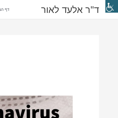
ילוג
ד"ר אלעד לאור
תוכן
דף הב
אלעד
לאור
מסביר:
כך