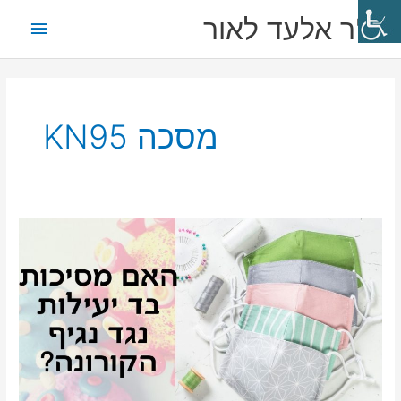
ילוג
תפריט
ד"ר אלעד לאור
תוכן
ראשי
מסכה KN95
צפו:
ד"ר
אלעד
לאור
עונה
האם
מסיכות
בד
יעילות