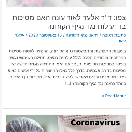
נגד
נגיף
הקורונה
צפו: ד"ר אלעד לאור עונה האם מסיכות
בד יעילות נגד נגיף הקורונה
כתיבת תגובה
/
וידאו
,
נגיף הקורונה
/
13 באוקטובר 2020
/
אלעד
לאור
בעקבות התפרצות והתפשטות נגיף הקורונה, ההנחיה לעטות מסיכות
במרחבים ציבוריים הפכה לכלל עולמית כמעט. תחילה השימוש נעשה
בעיקר במסיכות חד פעמיות, אך עם הזמן התחילה מגמה חדשה של
מסיכות בד רב פעמיות, בדרך כלל כאלו המיוצרות על ידי אנשים באופן
פרטי מחומרים ובדים שאפשר להשיג בבית. אילו מסיכות הן היעילות
ביותר כהגנה נגד נגיף הקורונה? […]
Read More »
אלעד
לאור
מסביר: