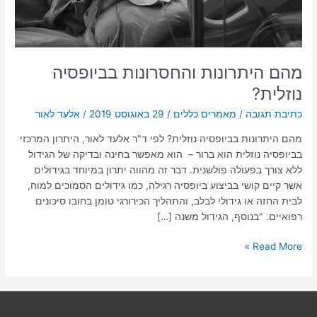
מהם היתרונות והחסרונות בביופסיה
נוזלית?
כתיבת תגובה
/
מאמרים כללים
/
29 באוגוסט 2019
/
אלעד לאור
מהם היתרונות בביופסיה נוזלית? לפי ד"ר אלעד לאור, היתרון המרכזי
בביופסיה נוזלית הוא ברור – הוא מאפשר בחינה ובדיקה של הגידול
ללא צורך בפעולה פולשנית. דבר זה מהווה יתרון במיוחד בגידולים
אשר קיים קושי בביצוע ביופסיה רגילה, כמו גידולים הסמוכים למוח,
לבית החזה או גידולי לבלב, והתהליך הכירורגי טומן בחובו סיכונים
רפואיים. "בנוסף, הגידול משנה […]
Read More »