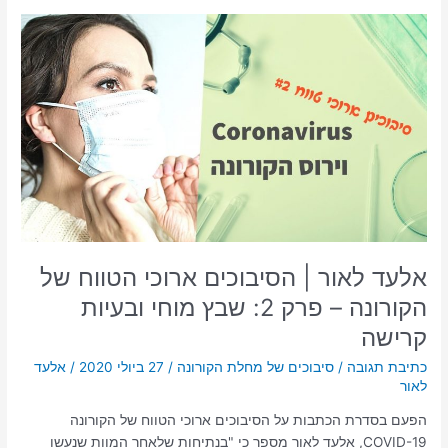
אלעד
לאור
|
הסיבוכים
ארוכי
הטווח
של
הקורונה
–
פרק
2:
שבץ
אלעד לאור | הסיבוכים ארוכי הטווח של
מוחי
הקורונה – פרק 2: שבץ מוחי ובעיות
ובעיות
קרישה
קרישה
כתיבת תגובה
/
סיבוכים של מחלת הקורונה
/
27 ביולי 2020
/
אלעד
לאור
הפעם בסדרת הכתבות על הסיבוכים ארוכי הטווח של הקורונה
COVID-19, אלעד לאור מספר כי "בנתיחות שלאחר המוות שנעשו